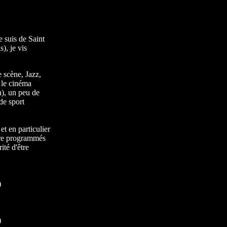
e suis de Saint
), je vis
 scène, Jazz,
: le cinéma
in), un peu de
de sport
t en particulier
être programmés
té d'être
)
)