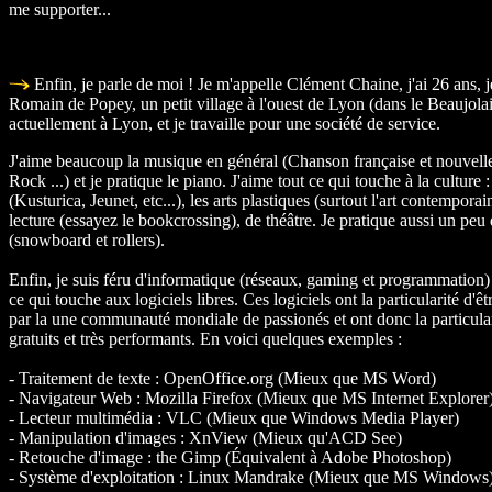
me supporter...
Enfin, je parle de moi ! Je m'appelle Clément Chaine, j'ai 26 ans, j
Romain de Popey, un petit village à l'ouest de Lyon (dans le Beaujolais
actuellement à Lyon, et je travaille pour une société de service.
J'aime beaucoup la musique en général (Chanson française et nouvelle
Rock ...) et je pratique le piano. J'aime tout ce qui touche à la culture 
(Kusturica, Jeunet, etc...), les arts plastiques (surtout l'art contempora
lecture (essayez le
bookcrossing
), de théâtre. Je pratique aussi un peu 
(snowboard et rollers).
Enfin, je suis féru d'informatique (réseaux, gaming et programmation) e
ce qui touche aux logiciels libres. Ces logiciels ont la particularité d'
par la une communauté mondiale de passionés et ont donc la particulari
gratuits et très performants. En voici quelques exemples :
- Traitement de texte :
OpenOffice.org (Mieux que MS Word)
- Navigateur Web :
Mozilla Firefox (Mieux que MS Internet Explorer
- Lecteur multimédia :
VLC (Mieux que Windows Media Player)
- Manipulation d'images :
XnView (Mieux qu'ACD See)
- Retouche d'image :
the Gimp (Équivalent à Adobe Photoshop)
- Système d'exploitation :
Linux Mandrake (Mieux que MS Windows