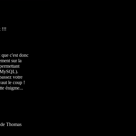
 !!!
t que c'est donc
ement sur la
(permettant
et MySQL).
 passez votre
vaut le coup !
tte énigme...
ts de Thomas