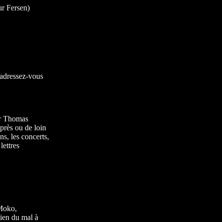
ur Fersen)
adressez-vous
ur Thomas
près ou de loin
s, les concerts,
lettres
Moko,
ien du mal à