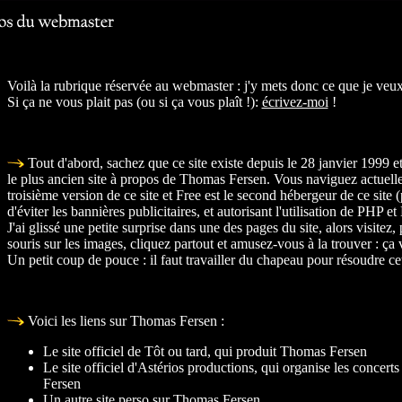
Voilà la rubrique réservée au webmaster : j'y mets donc ce que je veux
Si ça ne vous plait pas (ou si ça vous plaît !):
écrivez-moi
!
Tout d'abord, sachez que ce site existe depuis le 28 janvier 1999 e
le plus ancien site à propos de Thomas Fersen. Vous naviguez actuell
troisième version de ce site et
Free
est le second hébergeur de ce site 
d'éviter les bannières publicitaires, et autorisant l'utilisation de PHP 
J'ai glissé une petite surprise dans une des pages du site, alors visitez,
souris sur les images, cliquez partout et amusez-vous à la trouver : ça 
Un petit coup de pouce : il faut travailler du chapeau pour résoudre ce
Voici les liens sur Thomas Fersen :
Le site officiel de Tôt ou tard, qui produit Thomas Fersen
Le site officiel d'Astérios productions, qui organise les concer
Fersen
Un autre site perso sur Thomas Fersen